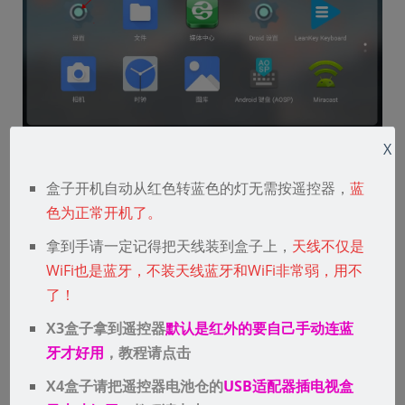
X
链接上你家里的WiFi就行，建议优先连5G
盒子开机自动从红色转蓝色的灯无需按遥控器，
蓝
WiFi，这样速度快！
色为正常开机了。
拿到手请一定记得把天线装到盒子上，
天线不仅是
WiFi也是蓝牙，不装天线蓝牙和WiFi非常弱，用不
了！
X3盒子拿到遥控器
默认是红外的要自己手动连蓝
牙才好用
，教程请点击
X4盒子请把遥控器电池仓的
USB适配器插电视盒