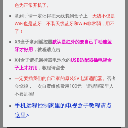
色为正常开机了。
拿到手请一定记得把天线装到盒子上，
天线不仅是
可以调整显示分辨率 或者是缩放大小
WiFi也是蓝牙，不装天线蓝牙和WiFi非常弱，用不
了！
X3盒子拿到遥控器
默认是红外的要自己手动连蓝
牙才好用
，教程请点击
X4盒子请把遥控器电池仓的
USB适配器插电视盒
子上才好用
，教程请点击
一定要插我们的自己家的原装5V电源适配器。
否者
会烧掉，一次自费维修费用100元，请提醒家里人
不要乱插!
手机远程控制家里的电视盒子教程请点
这里>