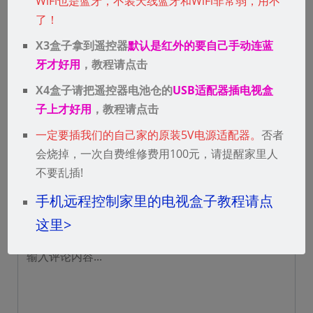
WiFi也是蓝牙，不装天线蓝牙和WiFi非常弱，用不
了！
电视盒子插上后屏幕太大，分辨率不对？
X3盒子拿到遥控器
默认是红外的要自己手动连蓝
上一篇
牙才好用
，教程请点击
开机启动任意APP教程(X3)
X4盒子请把遥控器电池仓的
USB适配器插电视盒
下一篇
子上才好用
，教程请点击
一定要插我们的自己家的原装5V电源适配器。
否者
会烧掉，一次自费维修费用100元，请提醒家里人
发表评论
不要乱插!
手机远程控制家里的电视盒子教程请点
这里>